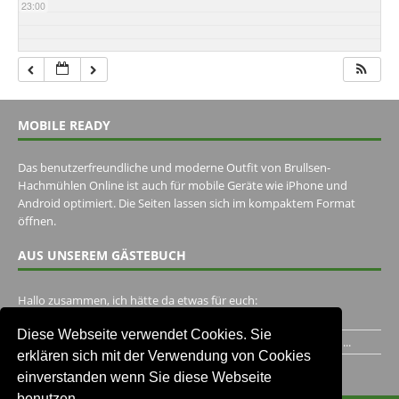
23:00
MOBILE READY
Das benutzerfreundliche und moderne Outfit von Brullsen-
Hachmühlen Online ist auch für mobile Geräte wie iPhone und
Android optimiert. Die Seiten lassen sich im kompaktem Format
öffnen.
AUS UNSEREM GÄSTEBUCH
Hallo zusammen, ich hätte da etwas für euch:
https://www.youtube.com/watch?v=eBAI339HHck Gruß,...
Diese Webseite verwendet Cookies. Sie
Ich habe ein Jahr im Gasthaus Hugo Pape verbracht..Habe ihn...
erklären sich mit der Verwendung von Cookies
Unser Gästebuch besuchen
einverstanden wenn Sie diese Webseite
benutzen.