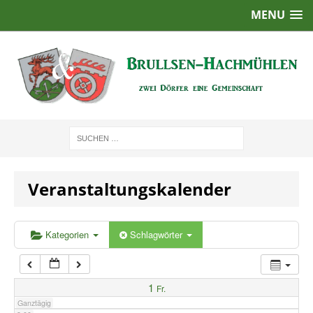
MENU
1:00
2:00
3:00
4:00
Veranstaltungskalender
5:00
6:00
Kategorien
Schlagwörter
7:00
1
Fr.
Ganztägig