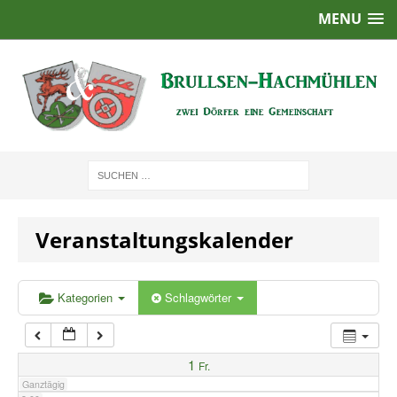
MENU
1:00
2:00
3:00
4:00
Veranstaltungskalender
5:00
6:00
Kategorien
Schlagwörter
7:00
1
Fr.
Ganztägig