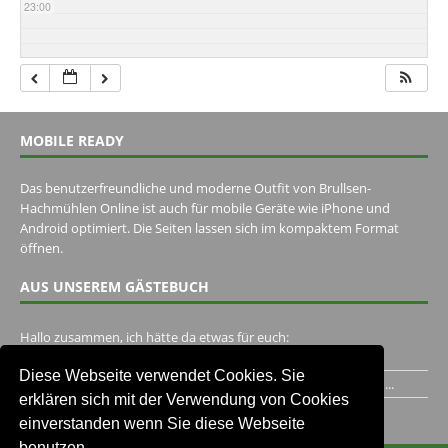
23:00
MOBILE READY
Das benutzerfreundliche und moderne Outfit von Brullsen-
Hachmühlen Online ist auch für mobile Geräte wie iPhone und
Android optimiert. Die Seiten lassen sich im kompaktem Format
öffnen.
AUS UNSEREM GÄSTEBUCH
Hallo zusammen, ich hätte da etwas für euch:
https://www.youtube.com/watch?v=eBAI339HHck Gruß,...
Diese Webseite verwendet Cookies. Sie
Ich habe ein Jahr im Gasthaus Hugo Pape verbracht..Habe ihn...
erklären sich mit der Verwendung von Cookies
Unser Gästebuch besuchen
einverstanden wenn Sie diese Webseite
benutzen.