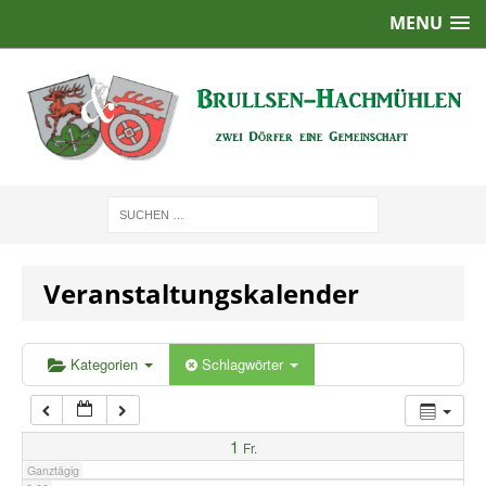
MENU
1:00
2:00
3:00
4:00
Veranstaltungskalender
5:00
6:00
Kategorien
Schlagwörter
7:00
1
Fr.
Ganztägig