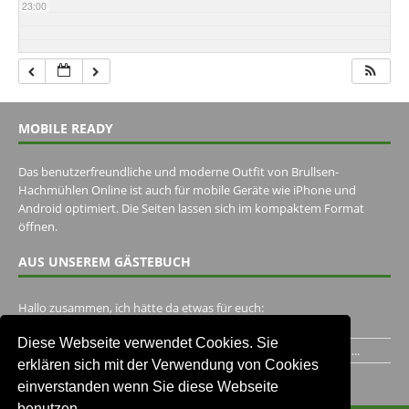
23:00
MOBILE READY
Das benutzerfreundliche und moderne Outfit von Brullsen-
Hachmühlen Online ist auch für mobile Geräte wie iPhone und
Android optimiert. Die Seiten lassen sich im kompaktem Format
öffnen.
AUS UNSEREM GÄSTEBUCH
Hallo zusammen, ich hätte da etwas für euch:
https://www.youtube.com/watch?v=eBAI339HHck Gruß,...
Diese Webseite verwendet Cookies. Sie
Ich habe ein Jahr im Gasthaus Hugo Pape verbracht..Habe ihn...
erklären sich mit der Verwendung von Cookies
Unser Gästebuch besuchen
einverstanden wenn Sie diese Webseite
benutzen.