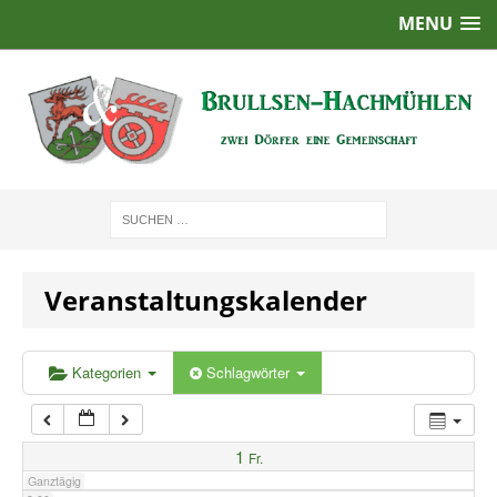
MENU
1:00
2:00
3:00
4:00
Veranstaltungskalender
5:00
6:00
Kategorien
Schlagwörter
7:00
1
Fr.
Ganztägig