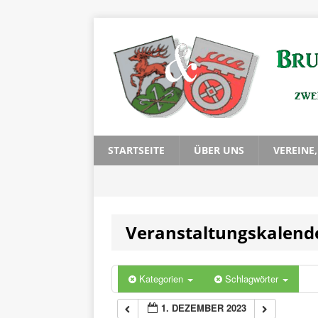
0:00
1:00
2:00
3:00
STARTSEITE
ÜBER UNS
VEREINE
4:00
Veranstaltungskalend
5:00
6:00
Kategorien
Schlagwörter
1. DEZEMBER 2023
7:00