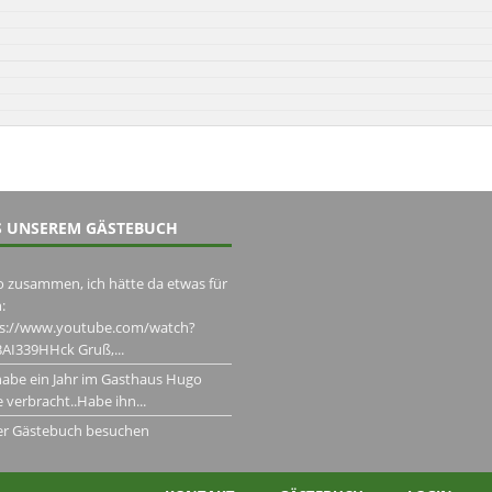
 UNSEREM GÄSTEBUCH
o zusammen, ich hätte da etwas für
:
ps://www.youtube.com/watch?
AI339HHck Gruß,...
habe ein Jahr im Gasthaus Hugo
 verbracht..Habe ihn...
er Gästebuch besuchen