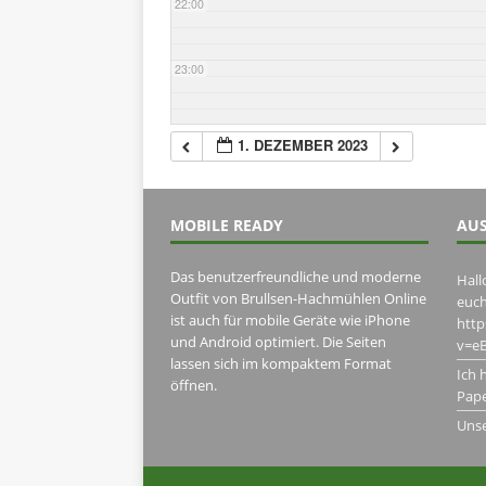
22:00
23:00
1. DEZEMBER 2023
MOBILE READY
AUS
Das benutzerfreundliche und moderne
Hall
Outfit von Brullsen-Hachmühlen Online
euch
ist auch für mobile Geräte wie iPhone
htt
und Android optimiert. Die Seiten
v=eB
lassen sich im kompaktem Format
Ich 
öffnen.
Pape
Uns