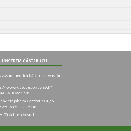
 UNSEREM GÄSTEBUCH
o zusammen, ich hätte da etwas für
:
ps://www.youtube.com/watch?
AI339HHck Gruß,...
habe ein Jahr im Gasthaus Hugo
 verbracht..Habe ihn...
er Gästebuch besuchen