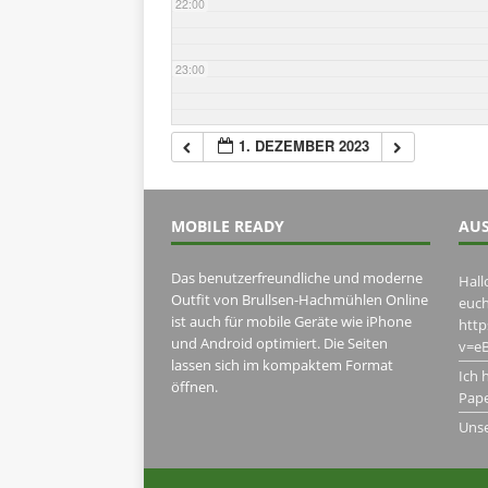
22:00
23:00
1. DEZEMBER 2023
MOBILE READY
AUS
Das benutzerfreundliche und moderne
Hall
Outfit von Brullsen-Hachmühlen Online
euch
ist auch für mobile Geräte wie iPhone
htt
und Android optimiert. Die Seiten
v=eB
lassen sich im kompaktem Format
Ich 
öffnen.
Pape
Uns