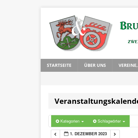
0:00
1:00
2:00
3:00
STARTSEITE
ÜBER UNS
VEREINE
4:00
Veranstaltungskalend
5:00
6:00
Kategorien
Schlagwörter
1. DEZEMBER 2023
7:00