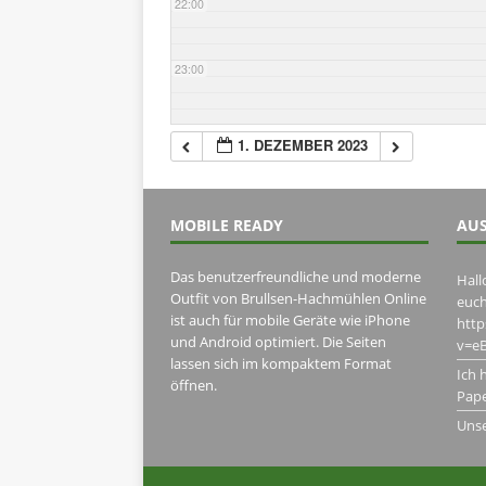
22:00
23:00
1. DEZEMBER 2023
MOBILE READY
AUS
Das benutzerfreundliche und moderne
Hall
Outfit von Brullsen-Hachmühlen Online
euch
ist auch für mobile Geräte wie iPhone
htt
und Android optimiert. Die Seiten
v=eB
lassen sich im kompaktem Format
Ich 
öffnen.
Pape
Uns