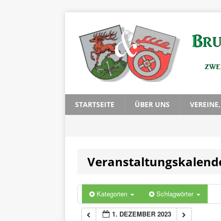
0:00
1:00
2:00
3:00
STARTSEITE
ÜBER UNS
VEREINE
4:00
Veranstaltungskalend
5:00
6:00
Kategorien
Schlagwörter
1. DEZEMBER 2023
7:00