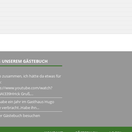
 UNSEREM GÄSTEBUCH
o zusammen, ich hätte da etwas für
:
ps://www.youtube.com/watch?
AI339HHck Gruß,...
habe ein Jahr im Gasthaus Hugo
 verbracht..Habe ihn...
er Gästebuch besuchen