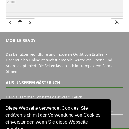
23:00
MOBILE READY
Das benutzerfreundliche und moderne Outfit von Brullsen-
Hachmühlen Online ist auch für mobile Geräte wie iPhone und
Android optimiert. Die Seiten lassen sich im kompaktem Format
öffnen.
AUS UNSEREM GÄSTEBUCH
Hallo zusammen, ich hätte da etwas für euch:
https://www.youtube.com/watch?v=eBAI339HHck Gruß,...
Diese Webseite verwendet Cookies. Sie
Ich habe ein Jahr im Gasthaus Hugo Pape verbracht..Habe ihn...
erklären sich mit der Verwendung von Cookies
Unser Gästebuch besuchen
einverstanden wenn Sie diese Webseite
benutzen.