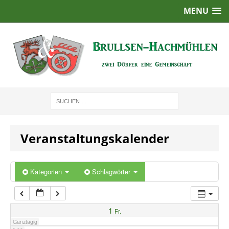
MENU
1:00
2:00
3:00
4:00
Veranstaltungskalender
5:00
6:00
Kategorien
Schlagwörter
7:00
1
Fr.
Ganztägig