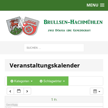
MENU
1:00
2:00
3:00
4:00
Veranstaltungskalender
5:00
6:00
Kategorien
Schlagwörter
7:00
1
Fr.
Ganztägig