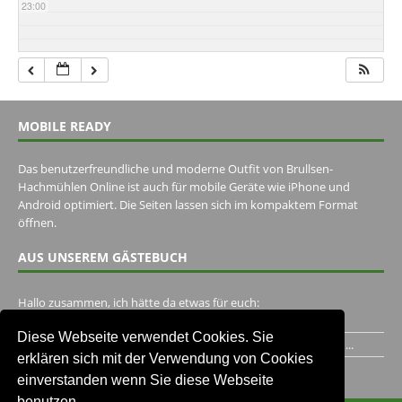
23:00
MOBILE READY
Das benutzerfreundliche und moderne Outfit von Brullsen-
Hachmühlen Online ist auch für mobile Geräte wie iPhone und
Android optimiert. Die Seiten lassen sich im kompaktem Format
öffnen.
AUS UNSEREM GÄSTEBUCH
Hallo zusammen, ich hätte da etwas für euch:
https://www.youtube.com/watch?v=eBAI339HHck Gruß,...
Diese Webseite verwendet Cookies. Sie
Ich habe ein Jahr im Gasthaus Hugo Pape verbracht..Habe ihn...
erklären sich mit der Verwendung von Cookies
Unser Gästebuch besuchen
einverstanden wenn Sie diese Webseite
benutzen.