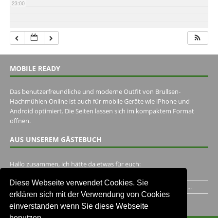
23:00
MOBILE READY
Das benutzerfreundliche und moderne Outfit von Brullsen-
Hachmühlen Online ist auch für mobile Geräte wie iPhone und
Android optimiert. Die Seiten lassen sich im kompaktem Format
öffnen.
AUS UNSEREM GÄSTEBUCH
Hallo zusammen, ich hätte da etwas für euch:
https://www.youtube.com/watch?v=eBAI339HHck Gruß,...
Diese Webseite verwendet Cookies. Sie
Ich habe ein Jahr im Gasthaus Hugo Pape verbracht..Habe ihn...
erklären sich mit der Verwendung von Cookies
Unser Gästebuch besuchen
einverstanden wenn Sie diese Webseite
benutzen.