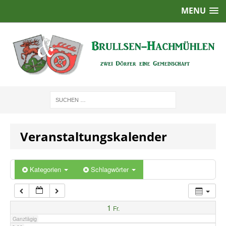
MENU
1:00
2:00
3:00
4:00
Veranstaltungskalender
5:00
6:00
Kategorien
Schlagwörter
7:00
1
Fr.
Ganztägig