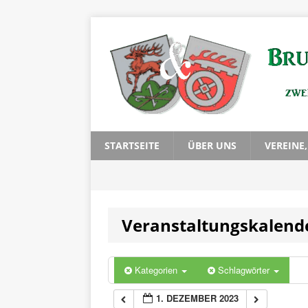
0:00
1:00
2:00
3:00
STARTSEITE
ÜBER UNS
VEREINE
4:00
Veranstaltungskalend
5:00
6:00
Kategorien
Schlagwörter
1. DEZEMBER 2023
7:00