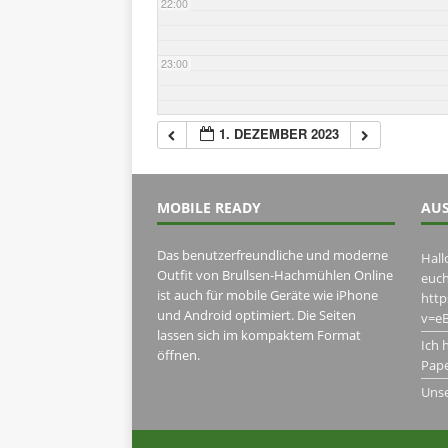
22:00
23:00
1. DEZEMBER 2023
MOBILE READY
AUS
Das benutzerfreundliche und moderne
Hall
Outfit von Brullsen-Hachmühlen Online
euch
ist auch für mobile Geräte wie iPhone
htt
und Android optimiert. Die Seiten
v=eB
lassen sich im kompaktem Format
Ich 
öffnen.
Pape
Uns