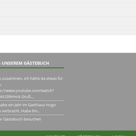
 UNSEREM GÄSTEBUCH
o zusammen, ich hätte da etwas für
:
ps://www.youtube.com/watch?
AI339HHck Gruß,...
habe ein Jahr im Gasthaus Hugo
 verbracht..Habe ihn...
er Gästebuch besuchen