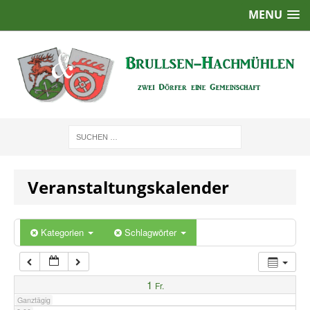
MENU
1:00
2:00
3:00
4:00
Veranstaltungskalender
5:00
6:00
Kategorien
Schlagwörter
7:00
1
Fr.
Ganztägig