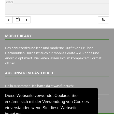
23:00
MOBILE READY
Das benutzerfreundliche und moderne Outfit von Brullsen-
Hachmühlen Online ist auch für mobile Geräte wie iPhone und
Android optimiert. Die Seiten lassen sich im kompaktem Format
öffnen.
AUS UNSEREM GÄSTEBUCH
Hallo zusammen, ich hätte da etwas für euch:
https://www.youtube.com/watch?v=eBAI339HHck Gruß,...
Diese Webseite verwendet Cookies. Sie
Ich habe ein Jahr im Gasthaus Hugo Pape verbracht..Habe ihn...
erklären sich mit der Verwendung von Cookies
Unser Gästebuch besuchen
einverstanden wenn Sie diese Webseite
benutzen.