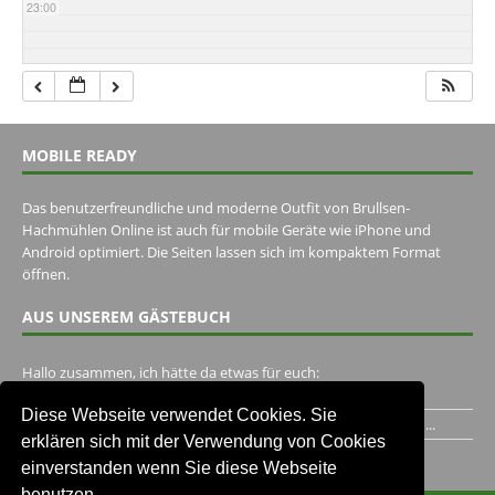
23:00
MOBILE READY
Das benutzerfreundliche und moderne Outfit von Brullsen-
Hachmühlen Online ist auch für mobile Geräte wie iPhone und
Android optimiert. Die Seiten lassen sich im kompaktem Format
öffnen.
AUS UNSEREM GÄSTEBUCH
Hallo zusammen, ich hätte da etwas für euch:
https://www.youtube.com/watch?v=eBAI339HHck Gruß,...
Diese Webseite verwendet Cookies. Sie
Ich habe ein Jahr im Gasthaus Hugo Pape verbracht..Habe ihn...
erklären sich mit der Verwendung von Cookies
Unser Gästebuch besuchen
einverstanden wenn Sie diese Webseite
benutzen.