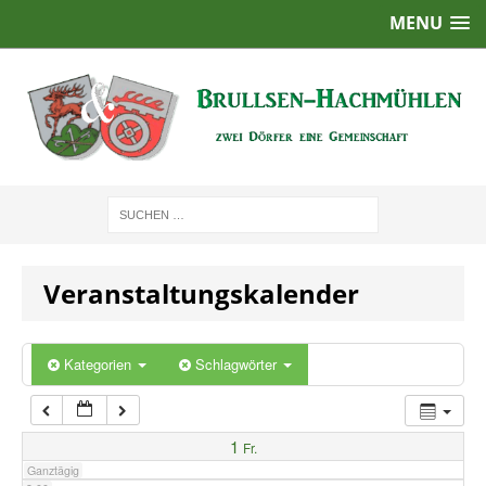
MENU
1:00
2:00
3:00
4:00
Veranstaltungskalender
5:00
6:00
Kategorien
Schlagwörter
7:00
1
Fr.
Ganztägig