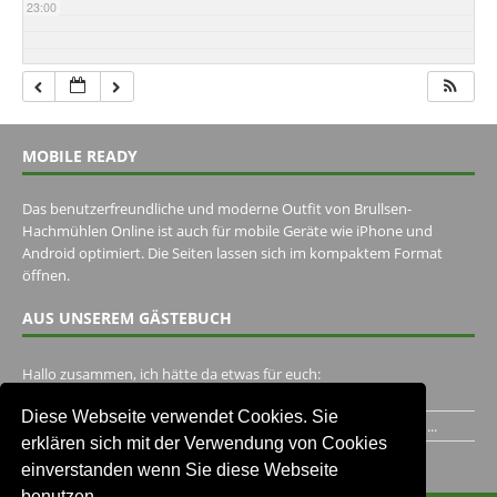
23:00
MOBILE READY
Das benutzerfreundliche und moderne Outfit von Brullsen-
Hachmühlen Online ist auch für mobile Geräte wie iPhone und
Android optimiert. Die Seiten lassen sich im kompaktem Format
öffnen.
AUS UNSEREM GÄSTEBUCH
Hallo zusammen, ich hätte da etwas für euch:
https://www.youtube.com/watch?v=eBAI339HHck Gruß,...
Diese Webseite verwendet Cookies. Sie
Ich habe ein Jahr im Gasthaus Hugo Pape verbracht..Habe ihn...
erklären sich mit der Verwendung von Cookies
Unser Gästebuch besuchen
einverstanden wenn Sie diese Webseite
benutzen.