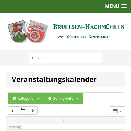
MENU
1:00
2:00
3:00
4:00
Veranstaltungskalender
5:00
6:00
Kategorien
Schlagwörter
7:00
1
Fr.
Ganztägig