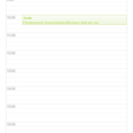
10:00
10:00
Förderverein Hachmühlen/Brullsen lädt ein zur
Familienwanderung
@ -Details folgen-
11:00
12:00
13:00
14:00
15:00
16:00