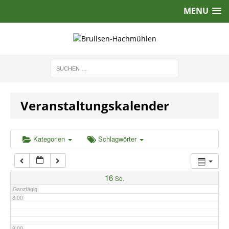
MENU
2:00
3:00
4:00
Veranstaltungskalender
5:00
6:00
Kategorien
Schlagwörter
7:00
16
So.
Ganztägig
8:00
9:00