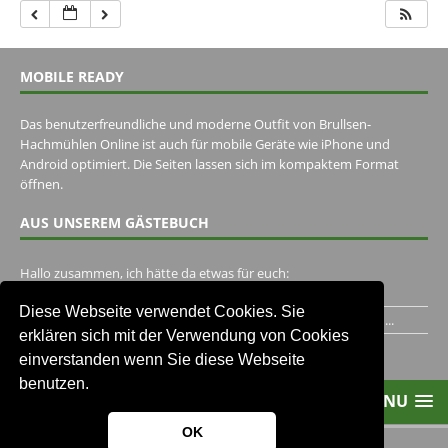
MOBILE READY
Das benutzerfreundliche und moderne Outfit von Brullsen-
Hachmühlen Online ist auch für mobile Geräte wie iPhone und
Android optimiert. Die Seiten lassen sich im kompaktem Format
öffnen.
AUS UNSEREM GÄSTEBUCH
Hallo zusammen, ich hätte da etwas für euch:
https://www.youtube.com/watch?v=eBAI339HHck Gruß,...
Diese Webseite verwendet Cookies. Sie
Ich habe ein Jahr im Gasthaus Hugo Pape verbracht..Habe ihn...
erklären sich mit der Verwendung von Cookies
Unser Gästebuch besuchen
einverstanden wenn Sie diese Webseite
benutzen.
MENU
OK