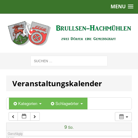
MENU
1:00
2:00
3:00
4:00
Veranstaltungskalender
5:00
6:00
Kategorien
Schlagwörter
7:00
9
So.
Ganztägig