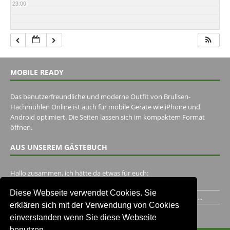
23:00
MOBILE READY
Das benutzerfreundliche und moderne Outfit von Brullsen-
Hachmühlen Online ist auch für mobile Geräte wie iPhone und
Android optimiert. Die Seiten lassen sich im kompaktem Format
öffnen.
AUS UNSEREM GÄSTEBUCH
Hallo zusammen, ich hätte da etwas für euch:
https://www.youtube.com/watch?v=eBAI339HHck Gruß,...
Diese Webseite verwendet Cookies. Sie
Ich habe ein Jahr im Gasthaus Hugo Pape verbracht..Habe ihn...
erklären sich mit der Verwendung von Cookies
Unser Gästebuch besuchen
einverstanden wenn Sie diese Webseite
benutzen.