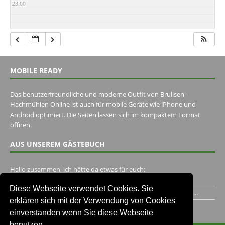
23:00
MOBILE READY
Das benutzerfreundliche und moderne Outfit von Brullsen-
Hachmühlen Online ist auch für mobile Geräte wie iPhone und
Android optimiert. Die Seiten lassen sich im kompaktem Format
öffnen.
AUS UNSEREM GÄSTEBUCH
Hallo zusammen, ich hätte da etwas für euch:
https://www.youtube.com/watch?v=eBAI339HHck Gruß,...
Diese Webseite verwendet Cookies. Sie
Ich habe ein Jahr im Gasthaus Hugo Pape verbracht..Habe ihn...
erklären sich mit der Verwendung von Cookies
Unser Gästebuch besuchen
einverstanden wenn Sie diese Webseite
benutzen.