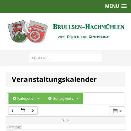
MENU
1:00
2:00
3:00
4:00
Veranstaltungskalender
5:00
6:00
Kategorien
Schlagwörter
7:00
7
Fr.
Ganztägig