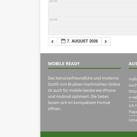
22:00
23:00
7. AUGUST 2026
MOBILE READY
AUS
Das benutzerfreundliche und moderne
Hall
Outfit von Brullsen-Hachmühlen Online
euch
ist auch für mobile Geräte wie iPhone
htt
und Android optimiert. Die Seiten
v=eB
lassen sich im kompaktem Format
Ich 
öffnen.
Pape
Uns