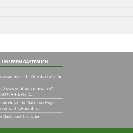
 UNSEREM GÄSTEBUCH
o zusammen, ich hätte da etwas für
:
ps://www.youtube.com/watch?
AI339HHck Gruß,...
habe ein Jahr im Gasthaus Hugo
 verbracht..Habe ihn...
er Gästebuch besuchen