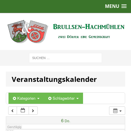
MENU
1:00
2:00
3:00
4:00
Veranstaltungskalender
5:00
6:00
Kategorien
Schlagwörter
7:00
6
Do.
Ganztägig