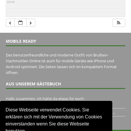
23:00
MOBILE READY
Das benutzerfreundliche und moderne Outfit von Brullsen-
Hachmühlen Online ist auch für mobile Geräte wie iPhone und
Android optimiert. Die Seiten lassen sich im kompaktem Format
öffnen.
AUS UNSEREM GÄSTEBUCH
Hallo zusammen, ich hätte da etwas für euch:
https://www.youtube.com/watch?v=eBAI339HHck Gruß,...
Diese Webseite verwendet Cookies. Sie
Ich habe ein Jahr im Gasthaus Hugo Pape verbracht..Habe ihn...
erklären sich mit der Verwendung von Cookies
Unser Gästebuch besuchen
einverstanden wenn Sie diese Webseite
benutzen.