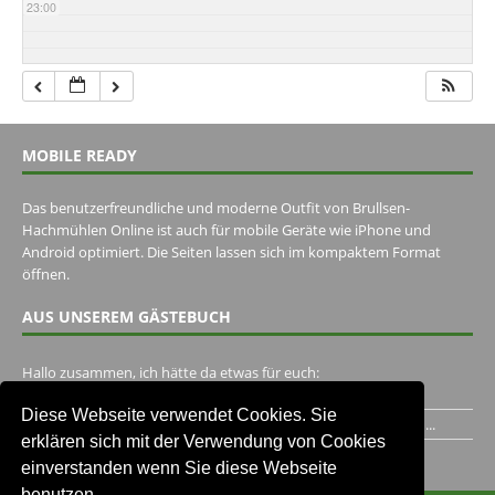
23:00
MOBILE READY
Das benutzerfreundliche und moderne Outfit von Brullsen-
Hachmühlen Online ist auch für mobile Geräte wie iPhone und
Android optimiert. Die Seiten lassen sich im kompaktem Format
öffnen.
AUS UNSEREM GÄSTEBUCH
Hallo zusammen, ich hätte da etwas für euch:
https://www.youtube.com/watch?v=eBAI339HHck Gruß,...
Diese Webseite verwendet Cookies. Sie
Ich habe ein Jahr im Gasthaus Hugo Pape verbracht..Habe ihn...
erklären sich mit der Verwendung von Cookies
Unser Gästebuch besuchen
einverstanden wenn Sie diese Webseite
benutzen.