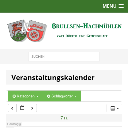
MENU
1:00
2:00
3:00
4:00
Veranstaltungskalender
5:00
6:00
Kategorien
Schlagwörter
7:00
7
Fr.
Ganztägig