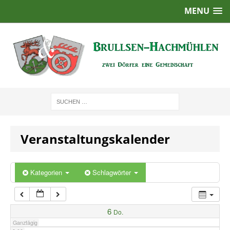
MENU
1:00
2:00
3:00
4:00
Veranstaltungskalender
5:00
6:00
Kategorien
Schlagwörter
7:00
6
Do.
Ganztägig