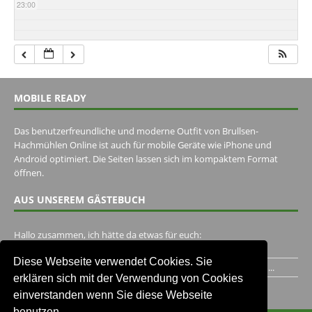
23:00
MOBILE READY
Das benutzerfreundliche und moderne Outfit von Brullsen-
Hachmühlen Online ist auch für mobile Geräte wie iPhone und
Android optimiert. Die Seiten lassen sich im kompaktem Format
öffnen.
AUS UNSEREM GÄSTEBUCH
Hallo zusammen, ich hätte da etwas für euch:
https://www.youtube.com/watch?v=eBAI339HHck Gruß,...
Diese Webseite verwendet Cookies. Sie
Ich habe ein Jahr im Gasthaus Hugo Pape verbracht..Habe ihn...
erklären sich mit der Verwendung von Cookies
Unser Gästebuch besuchen
einverstanden wenn Sie diese Webseite
benutzen.