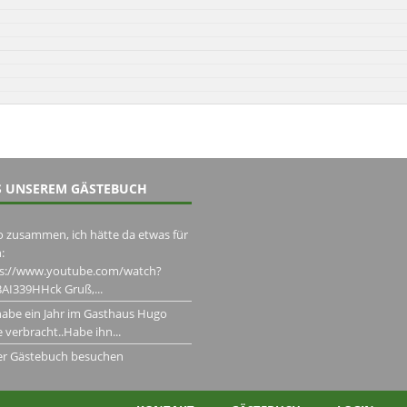
 UNSEREM GÄSTEBUCH
o zusammen, ich hätte da etwas für
:
ps://www.youtube.com/watch?
AI339HHck Gruß,...
habe ein Jahr im Gasthaus Hugo
 verbracht..Habe ihn...
er Gästebuch besuchen