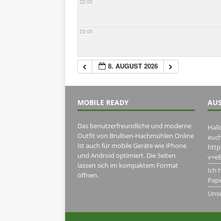
22:00
23:00
8. AUGUST 2026
MOBILE READY
AUS
Das benutzerfreundliche und moderne
Hall
Outfit von Brullsen-Hachmühlen Online
euch
ist auch für mobile Geräte wie iPhone
htt
und Android optimiert. Die Seiten
v=eB
lassen sich im kompaktem Format
Ich 
öffnen.
Pape
Uns