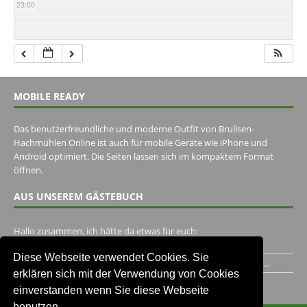
23:00
MOBILE READY
Das benutzerfreundliche und moderne Outfit von Brullsen-
Hachmühlen Online ist auch für mobile Geräte wie iPhone und
Android optimiert. Die Seiten lassen sich im kompaktem Format
öffnen.
AUS UNSEREM GÄSTEBUCH
Hallo zusammen, ich hätte da etwas für euch:
https://www.youtube.com/watch?v=eBAI339HHck Gruß,...
Diese Webseite verwendet Cookies. Sie
Ich habe ein Jahr im Gasthaus Hugo Pape verbracht..Habe ihn...
erklären sich mit der Verwendung von Cookies
Unser Gästebuch besuchen
einverstanden wenn Sie diese Webseite
benutzen.