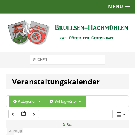
MENU
1:00
2:00
3:00
4:00
Veranstaltungskalender
5:00
6:00
Kategorien
Schlagwörter
7:00
9
So.
Ganztägig