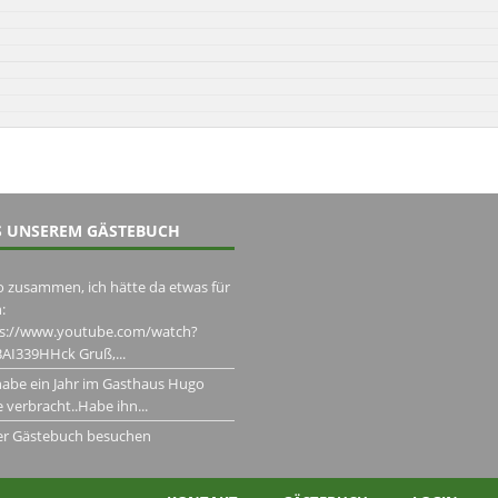
 UNSEREM GÄSTEBUCH
o zusammen, ich hätte da etwas für
:
ps://www.youtube.com/watch?
AI339HHck Gruß,...
habe ein Jahr im Gasthaus Hugo
 verbracht..Habe ihn...
er Gästebuch besuchen