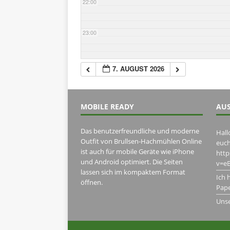
22:00
23:00
7. AUGUST 2026
MOBILE READY
AUS
Das benutzerfreundliche und moderne
Hall
Outfit von Brullsen-Hachmühlen Online
euch
ist auch für mobile Geräte wie iPhone
htt
und Android optimiert. Die Seiten
v=eB
lassen sich im kompaktem Format
Ich 
öffnen.
Pape
Uns