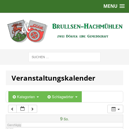
MENU
1:00
2:00
3:00
4:00
Veranstaltungskalender
5:00
6:00
Kategorien
Schlagwörter
7:00
9
So.
Ganztägig