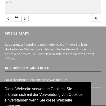
23:00
MOBILE READY
Das benutzerfreundliche und moderne Outfit von Brullsen-
Hachmühlen Online ist auch für mobile Geräte wie iPhone und
Android optimiert. Die Seiten lassen sich im kompaktem Format
öffnen.
AUS UNSEREM GÄSTEBUCH
Hallo zusammen, ich hätte da etwas für euch:
https://www.youtube.com/watch?v=eBAI339HHck Gruß,...
Diese Webseite verwendet Cookies. Sie
Ich habe ein Jahr im Gasthaus Hugo Pape verbracht..Habe ihn...
erklären sich mit der Verwendung von Cookies
Unser Gästebuch besuchen
einverstanden wenn Sie diese Webseite
benutzen.