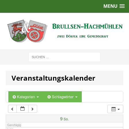
MENU
1:00
2:00
3:00
4:00
Veranstaltungskalender
5:00
6:00
Kategorien
Schlagwörter
7:00
9
So.
Ganztägig