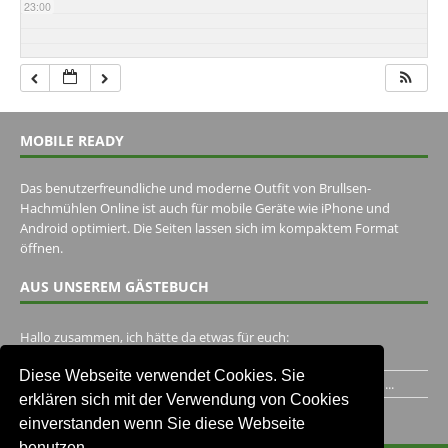
23:00
MOBILE READY
Das benutzerfreundliche und moderne Outfit von Brullsen-
Hachmühlen Online ist auch für mobile Geräte wie iPhone und
Android optimiert. Die Seiten lassen sich im kompaktem Format
öffnen.
AUS UNSEREM GÄSTEBUCH
Hallo zusammen, ich hätte da etwas für euch:
https://www.youtube.com/watch?v=eBAI339HHck Gruß,...
Diese Webseite verwendet Cookies. Sie
Ich habe ein Jahr im Gasthaus Hugo Pape verbracht..Habe ihn...
erklären sich mit der Verwendung von Cookies
Unser Gästebuch besuchen
einverstanden wenn Sie diese Webseite
benutzen.