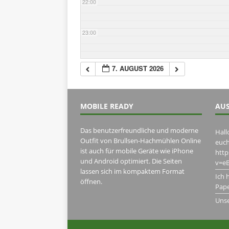
22:00
23:00
7. AUGUST 2026
MOBILE READY
AUS
Das benutzerfreundliche und moderne
Hall
Outfit von Brullsen-Hachmühlen Online
euch
ist auch für mobile Geräte wie iPhone
htt
und Android optimiert. Die Seiten
v=eB
lassen sich im kompaktem Format
Ich 
öffnen.
Pape
Uns