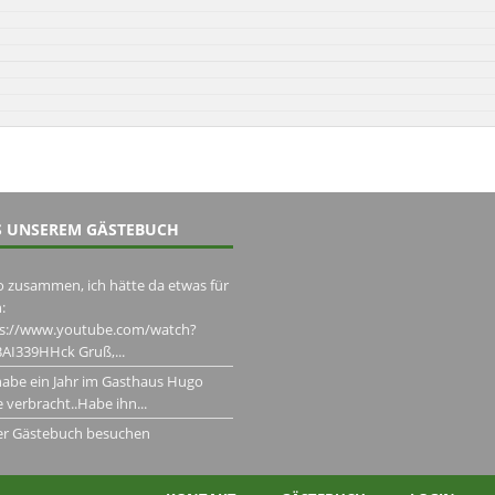
 UNSEREM GÄSTEBUCH
o zusammen, ich hätte da etwas für
:
ps://www.youtube.com/watch?
AI339HHck Gruß,...
habe ein Jahr im Gasthaus Hugo
 verbracht..Habe ihn...
er Gästebuch besuchen