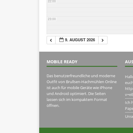
22:00
23:00
9. AUGUST 2026
MOBILE READY
AUS
Das benutzerfreundliche und moderne
Hall
Outfit von Brullsen-Hachmühlen Online
euch
ist auch für mobile Geräte wie iPhone
htt
und Android optimiert. Die Seiten
v=eB
lassen sich im kompaktem Format
Ich 
öffnen.
Pape
Uns