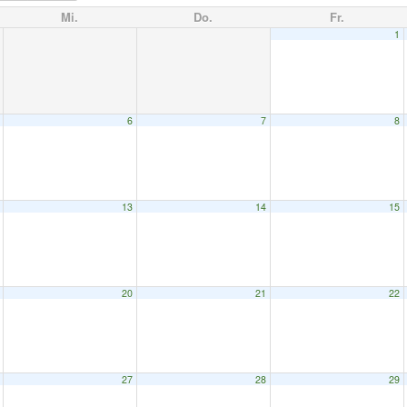
Mi.
Do.
Fr.
1
6
7
8
13
14
15
20
21
22
27
28
29