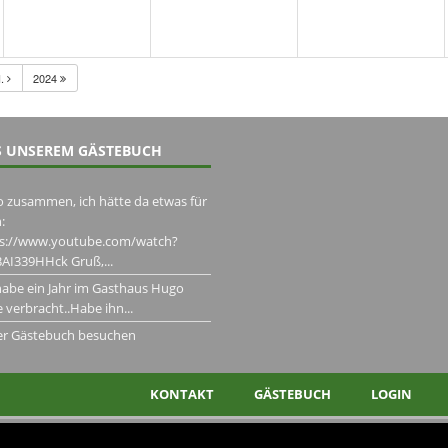
.
2024
 UNSEREM GÄSTEBUCH
o zusammen, ich hätte da etwas für
:
ps://www.youtube.com/watch?
AI339HHck Gruß,...
habe ein Jahr im Gasthaus Hugo
 verbracht..Habe ihn...
er Gästebuch besuchen
KONTAKT
GÄSTEBUCH
LOGIN