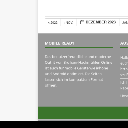
DEZEMBER 2023
2022
NOV.
JAN
MOBILE READY
AUS
Das benutzerfreundliche und moderne
Hall
Outfit von Brullsen-Hachmühlen Online
euch
ist auch für mobile Geräte wie iPhone
htt
und Android optimiert. Die Seiten
v=eB
lassen sich im kompaktem Format
Ich 
öffnen.
Pape
Uns
2013-2021 Brullsen-Hachmühlen