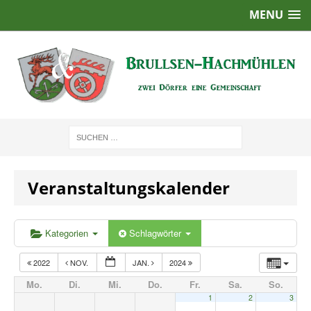
MENU
Veranstaltungskalender
Kategorien
Schlagwörter
2022
NOV.
JAN.
2024
Mo.
Di.
Mi.
Do.
Fr.
Sa.
So.
1
2
3