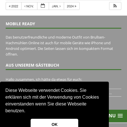
2022
NOV.
JAN.
2024
MOBILE READY
Das benutzerfreundliche und moderne Outfit von Brullsen-
Hachmühlen Online ist auch für mobile Geräte wie iPhone und
Android optimiert. Die Seiten lassen sich im kompaktem Format
öffnen.
AUS UNSEREM GÄSTEBUCH
Hallo zusammen, ich hätte da etwas für euch:
https://www.youtube.com/watch?v=eBAI339HHck Gruß,...
Diese Webseite verwendet Cookies. Sie
Ich habe ein Jahr im Gasthaus Hugo Pape verbracht..Habe ihn...
erklären sich mit der Verwendung von Cookies
Unser Gästebuch besuchen
einverstanden wenn Sie diese Webseite
benutzen.
MENU
OK