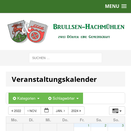
MENU
Veranstaltungskalender
Kategorien
Schlagwörter
2022
NOV.
JAN.
2024
Mo.
Di.
Mi.
Do.
Fr.
Sa.
So.
1
2
3