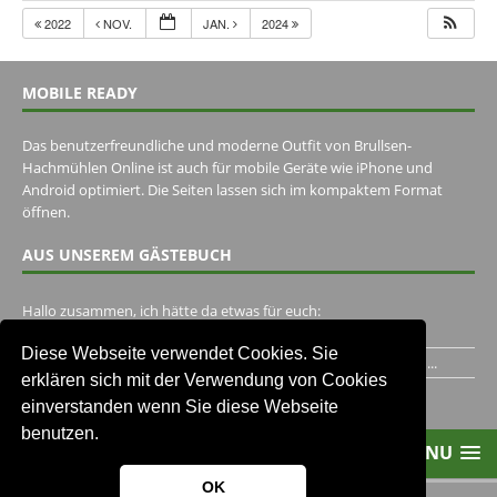
2022
NOV.
JAN.
2024
MOBILE READY
Das benutzerfreundliche und moderne Outfit von Brullsen-
Hachmühlen Online ist auch für mobile Geräte wie iPhone und
Android optimiert. Die Seiten lassen sich im kompaktem Format
öffnen.
AUS UNSEREM GÄSTEBUCH
Hallo zusammen, ich hätte da etwas für euch:
https://www.youtube.com/watch?v=eBAI339HHck Gruß,...
Diese Webseite verwendet Cookies. Sie
Ich habe ein Jahr im Gasthaus Hugo Pape verbracht..Habe ihn...
erklären sich mit der Verwendung von Cookies
Unser Gästebuch besuchen
einverstanden wenn Sie diese Webseite
benutzen.
MENU
OK