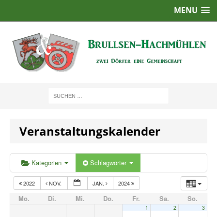
MENU
Veranstaltungskalender
Kategorien
Schlagwörter
2022
NOV.
JAN.
2024
Mo.
Di.
Mi.
Do.
Fr.
Sa.
So.
1
2
3