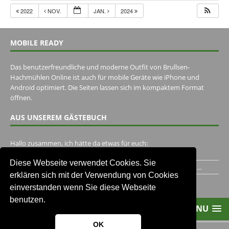
2022
NOV.
JAN.
2024
MOBILE READY
Das benutzerfreundliche und moderne Outfit von Brullsen-
Hachmühlen Online ist auch für mobile Geräte wie iPhone und
Android optimiert. Die Seiten lassen sich im kompaktem Format
öffnen.
AUS UNSEREM GÄSTEBUCH
Hallo zusammen, ich hätte da etwas für euch:
https://www.youtube.com/watch?v=eBAI339HHck Gruß,...
Diese Webseite verwendet Cookies. Sie
Ich habe ein Jahr im Gasthaus Hugo Pape verbracht..Habe ihn...
erklären sich mit der Verwendung von Cookies
Unser Gästebuch besuchen
einverstanden wenn Sie diese Webseite
benutzen.
MENU
OK