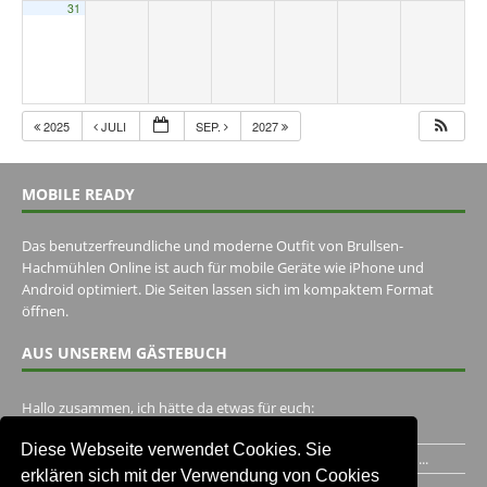
31
2025
JULI
SEP.
2027
MOBILE READY
Das benutzerfreundliche und moderne Outfit von Brullsen-
Hachmühlen Online ist auch für mobile Geräte wie iPhone und
Android optimiert. Die Seiten lassen sich im kompaktem Format
öffnen.
AUS UNSEREM GÄSTEBUCH
Hallo zusammen, ich hätte da etwas für euch:
https://www.youtube.com/watch?v=eBAI339HHck Gruß,...
Diese Webseite verwendet Cookies. Sie
Ich habe ein Jahr im Gasthaus Hugo Pape verbracht..Habe ihn...
erklären sich mit der Verwendung von Cookies