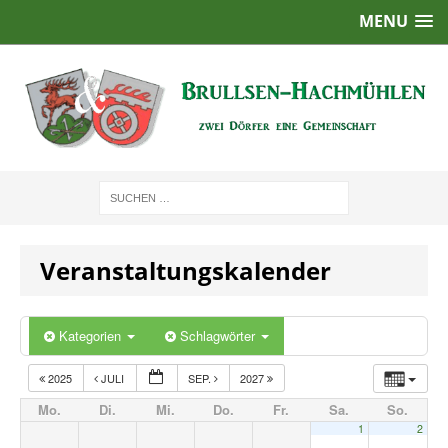
MENU
Veranstaltungskalender
Kategorien
Schlagwörter
2025
JULI
SEP.
2027
Mo.
Di.
Mi.
Do.
Fr.
Sa.
So.
1
2