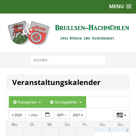
MENU
Veranstaltungskalender
Kategorien
Schlagwörter
2025
JULI
SEP.
2027
Mo.
Di.
Mi.
Do.
Fr.
Sa.
So.
1
2