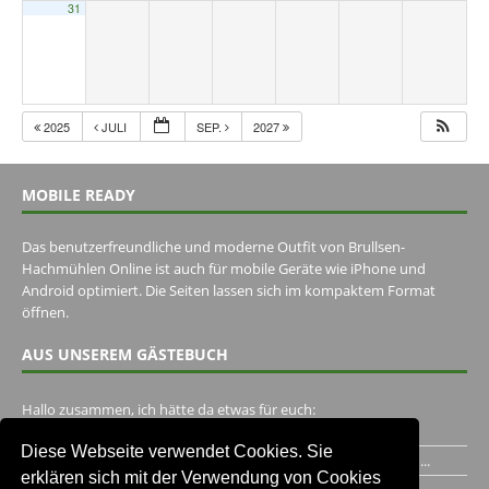
31
2025
JULI
SEP.
2027
MOBILE READY
Das benutzerfreundliche und moderne Outfit von Brullsen-
Hachmühlen Online ist auch für mobile Geräte wie iPhone und
Android optimiert. Die Seiten lassen sich im kompaktem Format
öffnen.
AUS UNSEREM GÄSTEBUCH
Hallo zusammen, ich hätte da etwas für euch:
https://www.youtube.com/watch?v=eBAI339HHck Gruß,...
Diese Webseite verwendet Cookies. Sie
Ich habe ein Jahr im Gasthaus Hugo Pape verbracht..Habe ihn...
erklären sich mit der Verwendung von Cookies