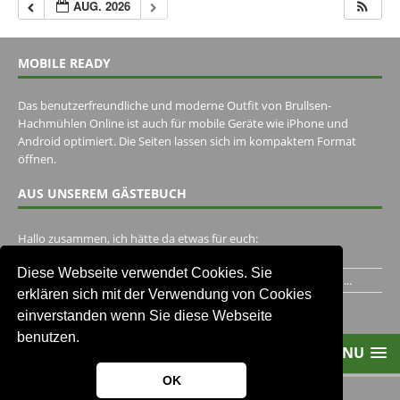
AUG. 2026
MOBILE READY
Das benutzerfreundliche und moderne Outfit von Brullsen-
Hachmühlen Online ist auch für mobile Geräte wie iPhone und
Android optimiert. Die Seiten lassen sich im kompaktem Format
öffnen.
AUS UNSEREM GÄSTEBUCH
Hallo zusammen, ich hätte da etwas für euch:
https://www.youtube.com/watch?v=eBAI339HHck Gruß,...
Diese Webseite verwendet Cookies. Sie
Ich habe ein Jahr im Gasthaus Hugo Pape verbracht..Habe ihn...
erklären sich mit der Verwendung von Cookies
Unser Gästebuch besuchen
einverstanden wenn Sie diese Webseite
benutzen.
MENU
OK
2013-2021 Brullsen-Hachmühlen