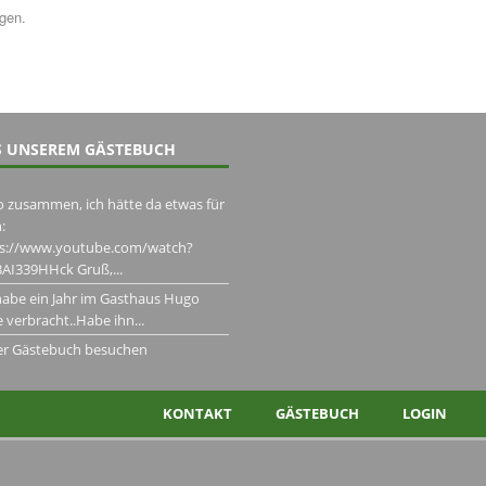
ngen.
 UNSEREM GÄSTEBUCH
o zusammen, ich hätte da etwas für
:
ps://www.youtube.com/watch?
AI339HHck Gruß,...
habe ein Jahr im Gasthaus Hugo
 verbracht..Habe ihn...
er Gästebuch besuchen
KONTAKT
GÄSTEBUCH
LOGIN