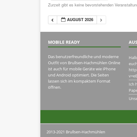
Zurzeit gibt es keine bevorstehenden Veranstaltu
AUGUST 2026
MOBILE READY
AUS
Das benutzerfreundliche und moderne
Hall
Outfit von Brullsen-Hachmühlen Online
euch
ist auch für mobile Geräte wie iPhone
htt
und Android optimiert. Die Seiten
v=eB
lassen sich im kompaktem Format
Ich 
öffnen.
Pape
Uns
2013-2021 Brullsen-Hachmühlen