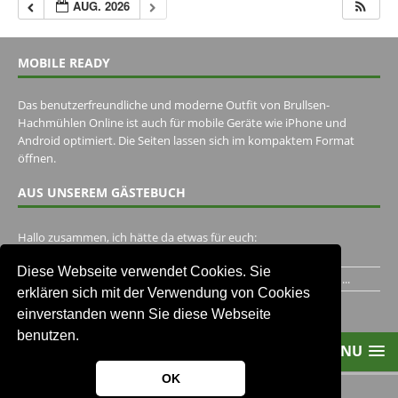
AUG. 2026
MOBILE READY
Das benutzerfreundliche und moderne Outfit von Brullsen-
Hachmühlen Online ist auch für mobile Geräte wie iPhone und
Android optimiert. Die Seiten lassen sich im kompaktem Format
öffnen.
AUS UNSEREM GÄSTEBUCH
Hallo zusammen, ich hätte da etwas für euch:
https://www.youtube.com/watch?v=eBAI339HHck Gruß,...
Diese Webseite verwendet Cookies. Sie
Ich habe ein Jahr im Gasthaus Hugo Pape verbracht..Habe ihn...
erklären sich mit der Verwendung von Cookies
Unser Gästebuch besuchen
einverstanden wenn Sie diese Webseite
benutzen.
MENU
OK
2013-2021 Brullsen-Hachmühlen