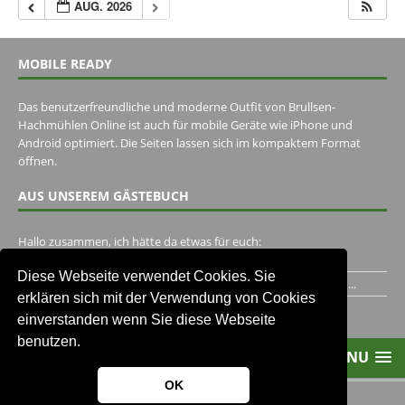
AUG. 2026
MOBILE READY
Das benutzerfreundliche und moderne Outfit von Brullsen-
Hachmühlen Online ist auch für mobile Geräte wie iPhone und
Android optimiert. Die Seiten lassen sich im kompaktem Format
öffnen.
AUS UNSEREM GÄSTEBUCH
Hallo zusammen, ich hätte da etwas für euch:
https://www.youtube.com/watch?v=eBAI339HHck Gruß,...
Diese Webseite verwendet Cookies. Sie
Ich habe ein Jahr im Gasthaus Hugo Pape verbracht..Habe ihn...
erklären sich mit der Verwendung von Cookies
Unser Gästebuch besuchen
einverstanden wenn Sie diese Webseite
benutzen.
MENU
OK
2013-2021 Brullsen-Hachmühlen