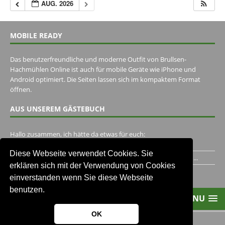
AUG. 2026
MOBILE READY
Das benutzerfreundliche und moderne Outfit von Brullsen-
Hachmühlen Online ist auch für mobile Geräte wie iPhone und
Android optimiert. Die Seiten lassen sich im kompaktem Format
öffnen.
AUS UNSEREM GÄSTEBUCH
Hallo zusammen, ich hätte da etwas für euch:
https://www.youtube.com/watch?v=eBAI339HHck Gruß,...
Diese Webseite verwendet Cookies. Sie
Ich habe ein Jahr im Gasthaus Hugo Pape verbracht..Habe ihn...
erklären sich mit der Verwendung von Cookies
Unser Gästebuch besuchen
einverstanden wenn Sie diese Webseite
benutzen.
MENU
OK
2013-2021 Brullsen-Hachmühlen