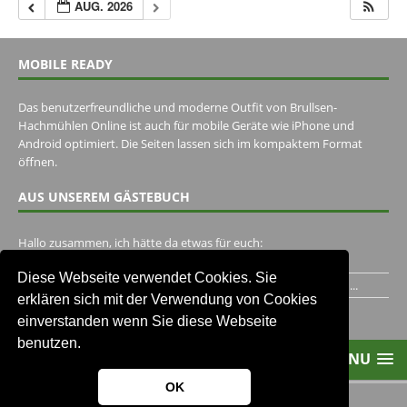
AUG. 2026
MOBILE READY
Das benutzerfreundliche und moderne Outfit von Brullsen-
Hachmühlen Online ist auch für mobile Geräte wie iPhone und
Android optimiert. Die Seiten lassen sich im kompaktem Format
öffnen.
AUS UNSEREM GÄSTEBUCH
Hallo zusammen, ich hätte da etwas für euch:
https://www.youtube.com/watch?v=eBAI339HHck Gruß,...
Diese Webseite verwendet Cookies. Sie
Ich habe ein Jahr im Gasthaus Hugo Pape verbracht..Habe ihn...
erklären sich mit der Verwendung von Cookies
Unser Gästebuch besuchen
einverstanden wenn Sie diese Webseite
benutzen.
MENU
OK
2013-2021 Brullsen-Hachmühlen