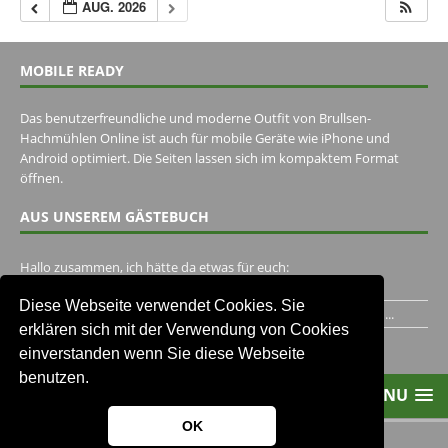
AUG. 2026
MOBILE READY
Das benutzerfreundliche und moderne Outfit von Brullsen-
Hachmühlen Online ist auch für mobile Geräte wie iPhone und
Android optimiert. Die Seiten lassen sich im kompaktem Format
öffnen.
AUS UNSEREM GÄSTEBUCH
Hallo zusammen, ich hätte da etwas für euch:
https://www.youtube.com/watch?v=eBAI339HHck Gruß,...
Diese Webseite verwendet Cookies. Sie
Ich habe ein Jahr im Gasthaus Hugo Pape verbracht..Habe ihn...
erklären sich mit der Verwendung von Cookies
Unser Gästebuch besuchen
einverstanden wenn Sie diese Webseite
benutzen.
MENU
OK
2013-2021 Brullsen-Hachmühlen