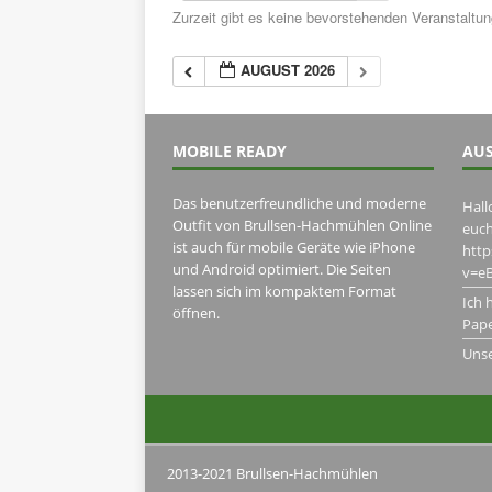
Zurzeit gibt es keine bevorstehenden Veranstaltu
AUGUST 2026
MOBILE READY
AUS
Das benutzerfreundliche und moderne
Hall
Outfit von Brullsen-Hachmühlen Online
euch
ist auch für mobile Geräte wie iPhone
htt
und Android optimiert. Die Seiten
v=eB
lassen sich im kompaktem Format
Ich 
öffnen.
Pape
Uns
2013-2021 Brullsen-Hachmühlen