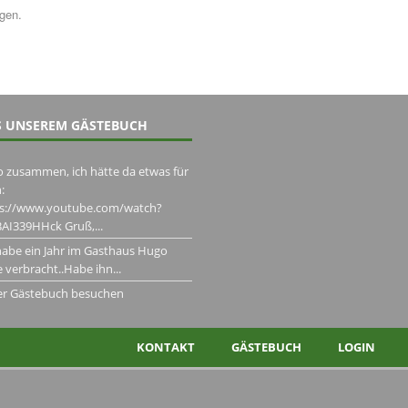
ngen.
 UNSEREM GÄSTEBUCH
o zusammen, ich hätte da etwas für
:
ps://www.youtube.com/watch?
AI339HHck Gruß,...
habe ein Jahr im Gasthaus Hugo
 verbracht..Habe ihn...
er Gästebuch besuchen
KONTAKT
GÄSTEBUCH
LOGIN