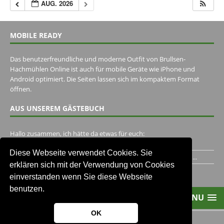
AUG. 2026
MOBILE READY
Das benutzerfreundliche und moderne Outfit von Brullsen-
Hachmühlen Online ist auch für mobile Geräte wie iPhone und
Android optimiert. Die Seiten lassen sich im kompaktem Format
öffnen.
AUS UNSEREM GÄSTEBUCH
Hallo zusammen, ich hätte da etwas für euch:
https://www.youtube.com/watch?v=eBAI339HHck Gruß,...
Diese Webseite verwendet Cookies. Sie
Ich habe ein Jahr im Gasthaus Hugo Pape verbracht..Habe ihn...
erklären sich mit der Verwendung von Cookies
Unser Gästebuch besuchen
einverstanden wenn Sie diese Webseite
benutzen.
MENU
OK
2013-2021 Brullsen-Hachmühlen