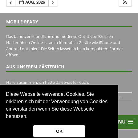
AUG. 2026
MOBILE READY
Das benutzerfreundliche und moderne Outfit von Brullsen-
Hachmühlen Online ist auch für mobile Geräte wie iPhone und
Android optimiert. Die Seiten lassen sich im kompaktem Format
öffnen.
AUS UNSEREM GÄSTEBUCH
Hallo zusammen, ich hätte da etwas für euch:
https://www.youtube.com/watch?v=eBAI339HHck Gruß,...
Diese Webseite verwendet Cookies. Sie
Ich habe ein Jahr im Gasthaus Hugo Pape verbracht..Habe ihn...
erklären sich mit der Verwendung von Cookies
Unser Gästebuch besuchen
einverstanden wenn Sie diese Webseite
benutzen.
MENU
OK
2013-2021 Brullsen-Hachmühlen