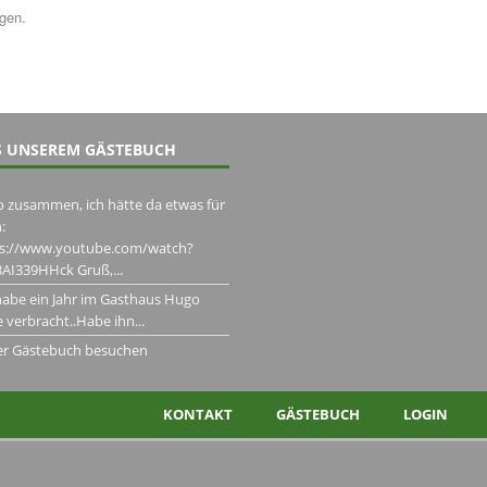
ngen.
 UNSEREM GÄSTEBUCH
o zusammen, ich hätte da etwas für
:
ps://www.youtube.com/watch?
AI339HHck Gruß,...
habe ein Jahr im Gasthaus Hugo
 verbracht..Habe ihn...
er Gästebuch besuchen
KONTAKT
GÄSTEBUCH
LOGIN