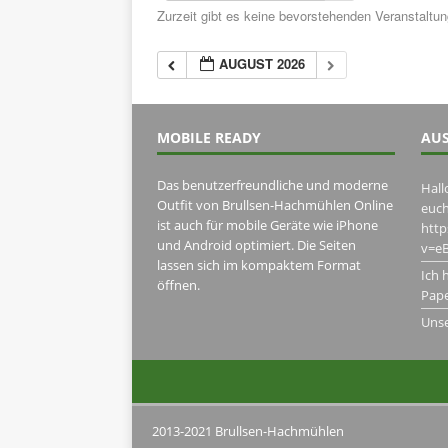
Zurzeit gibt es keine bevorstehenden Veranstaltu
AUGUST 2026
MOBILE READY
AUS
Das benutzerfreundliche und moderne
Hall
Outfit von Brullsen-Hachmühlen Online
euch
ist auch für mobile Geräte wie iPhone
htt
und Android optimiert. Die Seiten
v=eB
lassen sich im kompaktem Format
Ich 
öffnen.
Pape
Uns
2013-2021 Brullsen-Hachmühlen