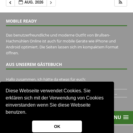
AUG. 2026
MOBILE READY
Das benutzerfreundliche und moderne Outfit von Brullsen-
Hachmühlen Online ist auch für mobile Geräte wie iPhone und
Android optimiert. Die Seiten lassen sich im kompaktem Format
öffnen.
AUS UNSEREM GÄSTEBUCH
Hallo zusammen, ich hätte da etwas für euch:
https://www.youtube.com/watch?v=eBAI339HHck Gruß,...
Diese Webseite verwendet Cookies. Sie
Ich habe ein Jahr im Gasthaus Hugo Pape verbracht..Habe ihn...
erklären sich mit der Verwendung von Cookies
Unser Gästebuch besuchen
einverstanden wenn Sie diese Webseite
benutzen.
MENU
OK
2013-2021 Brullsen-Hachmühlen