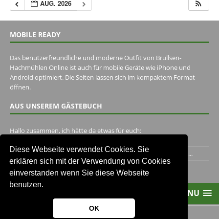
AUG. 2026
MOBILE READY
Das benutzerfreundliche und moderne Outfit von Brullsen-
Hachmühlen Online ist auch für mobile Geräte wie iPhone und
Android optimiert. Die Seiten lassen sich im kompaktem Format
öffnen.
AUS UNSEREM GÄSTEBUCH
Hallo zusammen, ich hätte da etwas für euch:
https://www.youtube.com/watch?v=eBAI339HHck Gruß,...
Diese Webseite verwendet Cookies. Sie
Ich habe ein Jahr im Gasthaus Hugo Pape verbracht..Habe ihn...
erklären sich mit der Verwendung von Cookies
Unser Gästebuch besuchen
einverstanden wenn Sie diese Webseite
benutzen.
MENU
OK
2013-2021 Brullsen-Hachmühlen