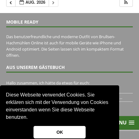
AUG. 2026
MOBILE READY
Das benutzerfreundliche und moderne Outfit von Brullsen-
Hachmühlen Online ist auch für mobile Geräte wie iPhone und
Android optimiert. Die Seiten lassen sich im kompaktem Format
öffnen.
AUS UNSEREM GÄSTEBUCH
Hallo zusammen, ich hätte da etwas für euch:
https://www.youtube.com/watch?v=eBAI339HHck Gruß,...
Diese Webseite verwendet Cookies. Sie
Ich habe ein Jahr im Gasthaus Hugo Pape verbracht..Habe ihn...
erklären sich mit der Verwendung von Cookies
Unser Gästebuch besuchen
einverstanden wenn Sie diese Webseite
benutzen.
MENU
OK
2013-2021 Brullsen-Hachmühlen