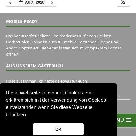
AUG. 2026
MOBILE READY
Das benutzerfreundliche und moderne Outfit von Brullsen-
Hachmühlen Online ist auch für mobile Geräte wie iPhone und
Android optimiert. Die Seiten lassen sich im kompaktem Format
öffnen.
AUS UNSEREM GÄSTEBUCH
Hallo zusammen, ich hätte da etwas für euch:
https://www.youtube.com/watch?v=eBAI339HHck Gruß,...
Diese Webseite verwendet Cookies. Sie
Ich habe ein Jahr im Gasthaus Hugo Pape verbracht..Habe ihn...
erklären sich mit der Verwendung von Cookies
Unser Gästebuch besuchen
einverstanden wenn Sie diese Webseite
benutzen.
MENU
OK
2013-2021 Brullsen-Hachmühlen