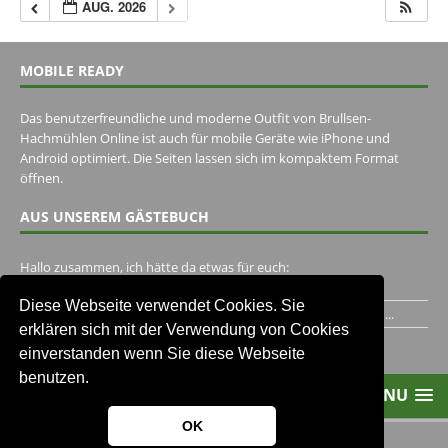
AUG. 2026
MOBILE READY
Das benutzerfreundliche und moderne Outfit von Brullsen-
Hachmühlen Online ist auch für mobile Geräte wie iPhone und
Android optimiert. Die Seiten lassen sich im kompaktem Format
öffnen.
AUS UNSEREM GÄSTEBUCH
Hallo zusammen, ich hätte da etwas für euch:
https://www.youtube.com/watch?v=eBAI339HHck Gruß,...
Diese Webseite verwendet Cookies. Sie
Ich habe ein Jahr im Gasthaus Hugo Pape verbracht..Habe ihn...
erklären sich mit der Verwendung von Cookies
Unser Gästebuch besuchen
einverstanden wenn Sie diese Webseite
benutzen.
MENU
OK
2013-2021 Brullsen-Hachmühlen